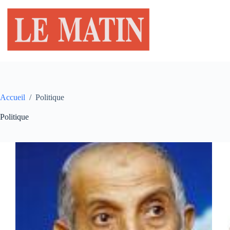
Passer
au
contenu
Accueil
/
Politique
Politique