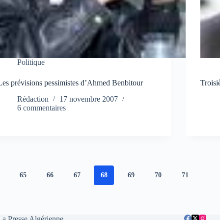
Politique
Les prévisions pessimistes d’Ahmed Benbitour
Troisi
Rédaction
17 novembre 2007
6 commentaires
65
66
67
68
69
70
71
La Presse Algérienne