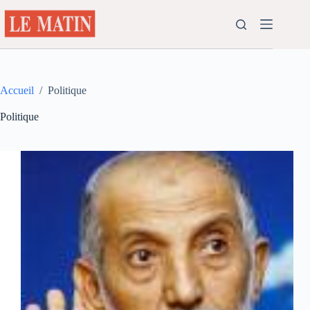
Passer
au
contenu
Accueil
/
Politique
Politique