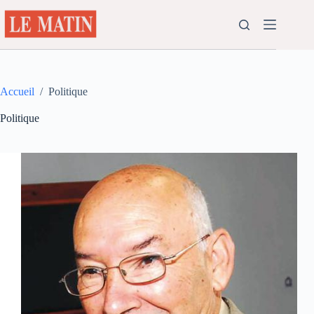
Passer
au
contenu
Accueil
/
Politique
Politique