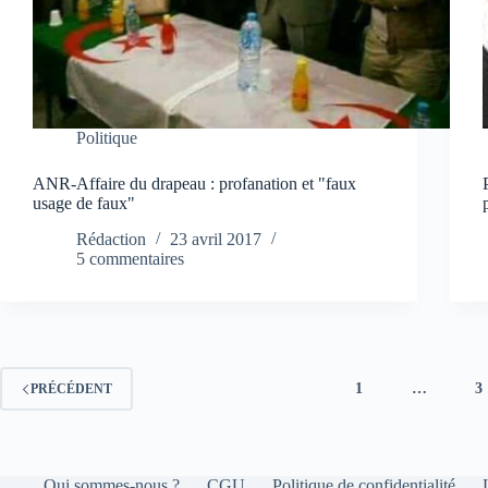
Politique
ANR-Affaire du drapeau : profanation et "faux
usage de faux"
Rédaction
23 avril 2017
5 commentaires
1
…
3
PRÉCÉDENT
Qui sommes-nous ?
CGU
Politique de confidentialité