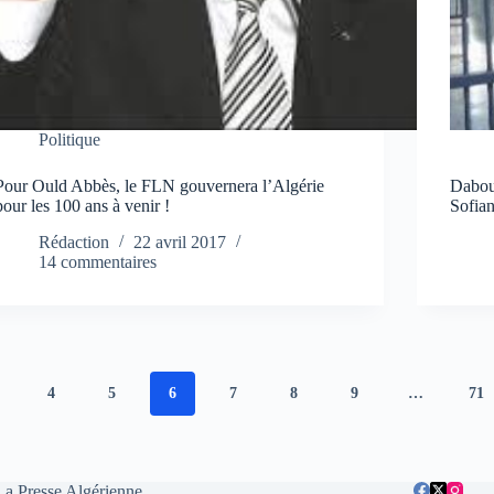
Politique
Pour Ould Abbès, le FLN gouvernera l’Algérie
Dabou
pour les 100 ans à venir !
Sofian
Rédaction
22 avril 2017
14 commentaires
4
5
6
7
8
9
…
71
La Presse Algérienne