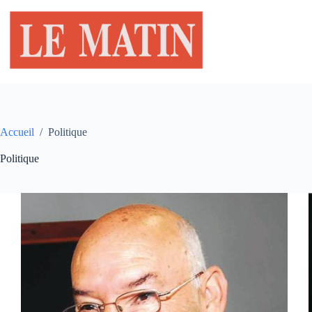
Passer
au
contenu
Accueil
/
Politique
Politique