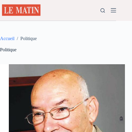
Passer
au
contenu
Accueil
/
Politique
Politique