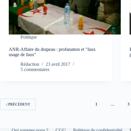
Politique
ANR-Affaire du drapeau : profanation et "faux
usage de faux"
Rédaction
23 avril 2017
5 commentaires
1
…
3
PRÉCÉDENT
Qui sommes-nous ?
CGU
Politique de confidentialité