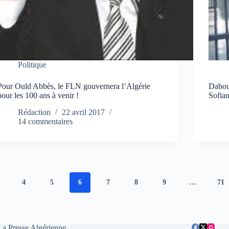
Politique
Pour Ould Abbès, le FLN gouvernera l’Algérie
Dabou
pour les 100 ans à venir !
Sofian
Rédaction
22 avril 2017
14 commentaires
4
5
6
7
8
9
…
71
La Presse Algérienne