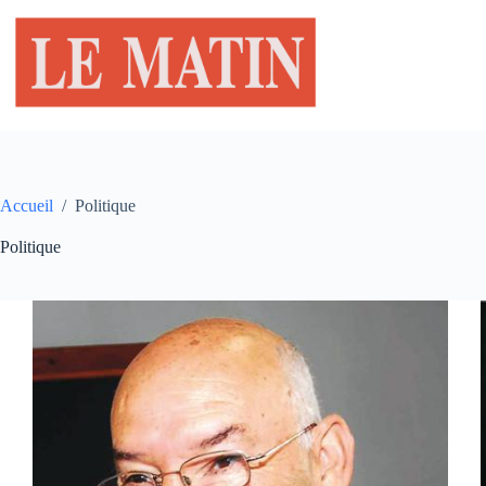
Passer
au
contenu
Accueil
/
Politique
Politique