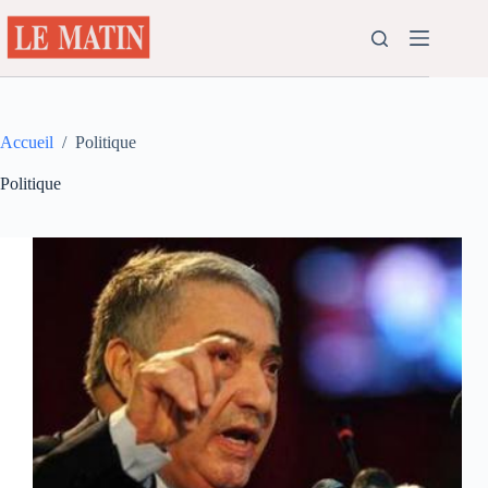
Passer
au
contenu
Accueil
/
Politique
Politique