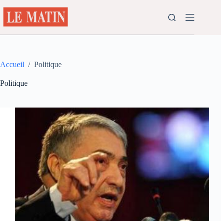
Passer
au
contenu
Accueil
/
Politique
Politique