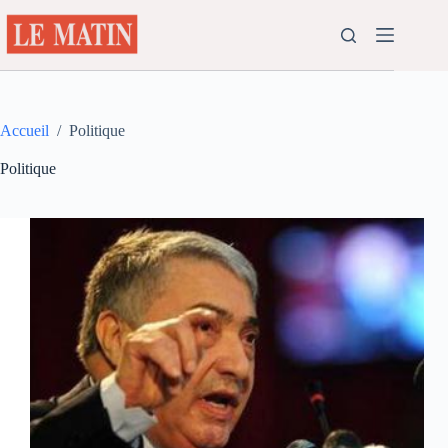
Passer
au
contenu
Accueil
/
Politique
Politique