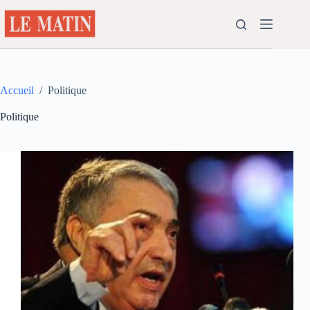
Passer
au
contenu
Accueil
/
Politique
Politique