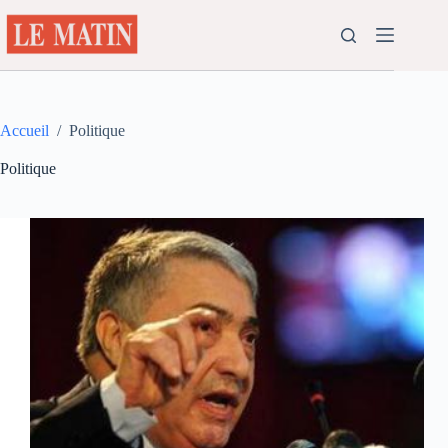
Passer
au
contenu
Accueil
/
Politique
Politique