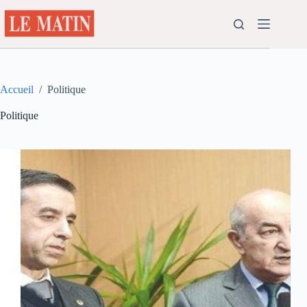
Passer
au
contenu
Accueil
/
Politique
Politique