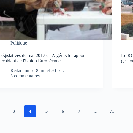
Politique
Législatives de mai 2017 en Algérie: le rapport
Le RC
accablant de l'Union Européenne
gestio
Rédaction
8 juillet 2017
3 commentaires
3
4
5
6
7
…
71