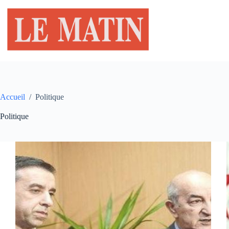
Passer
au
contenu
Accueil
/
Politique
Politique