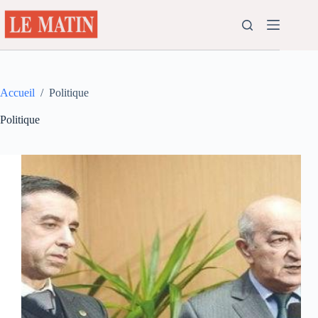
Passer
au
contenu
Accueil
/
Politique
Politique