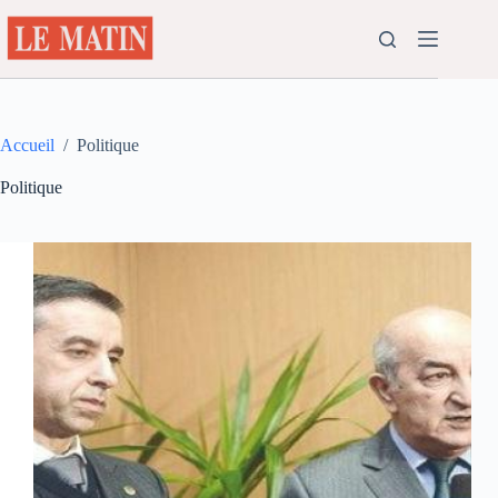
Passer
au
contenu
Accueil
/
Politique
Politique