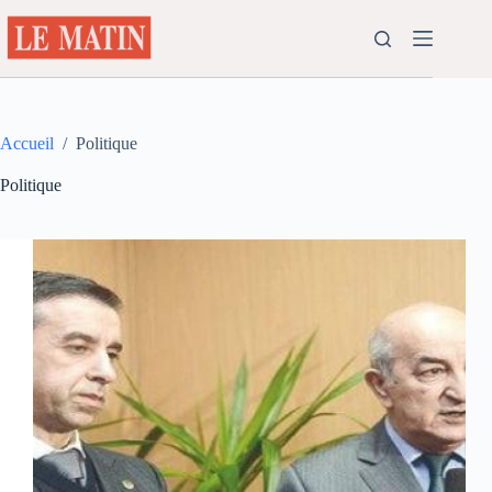
Passer
au
contenu
Accueil
/
Politique
Politique