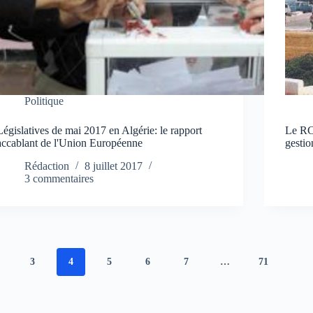
Politique
Législatives de mai 2017 en Algérie: le rapport
Le RC
accablant de l'Union Européenne
gestio
Rédaction
8 juillet 2017
3 commentaires
3
4
5
6
7
…
71