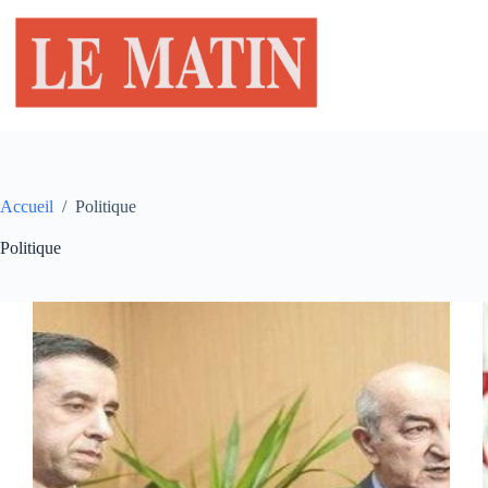
Passer
au
contenu
Accueil
/
Politique
Politique