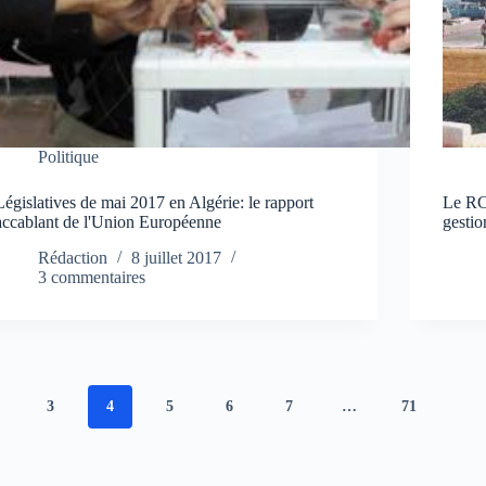
Politique
Législatives de mai 2017 en Algérie: le rapport
Le RC
accablant de l'Union Européenne
gestio
Rédaction
8 juillet 2017
3 commentaires
3
4
5
6
7
…
71