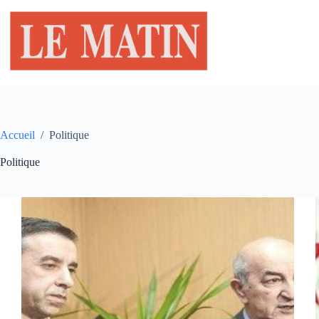
Passer
au
contenu
Accueil
/
Politique
Politique