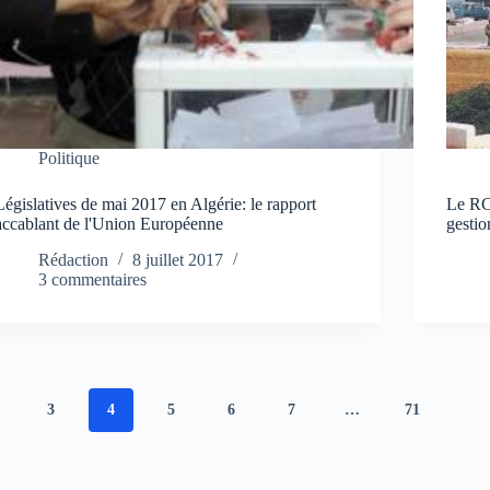
Politique
Législatives de mai 2017 en Algérie: le rapport
Le RC
accablant de l'Union Européenne
gestio
Rédaction
8 juillet 2017
3 commentaires
3
4
5
6
7
…
71