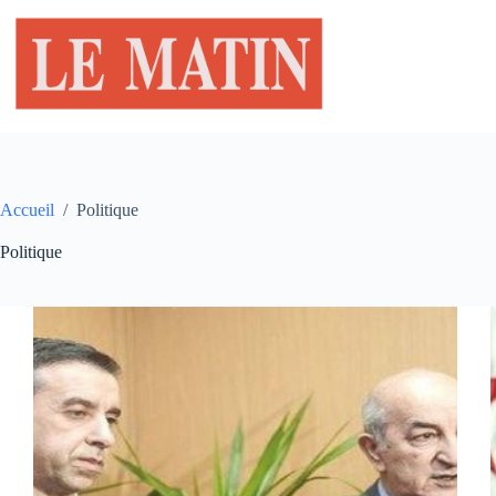
Passer
au
contenu
Accueil
/
Politique
Politique