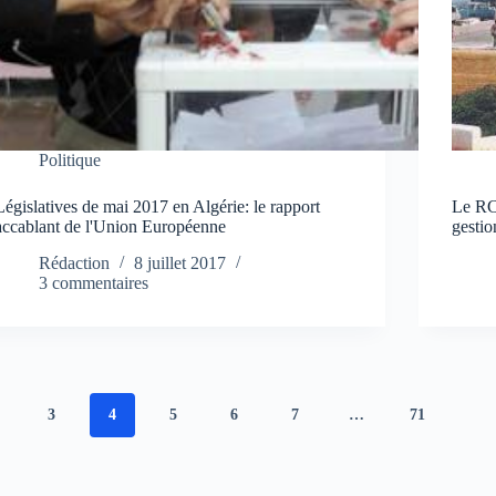
Politique
Législatives de mai 2017 en Algérie: le rapport
Le RC
accablant de l'Union Européenne
gestio
Rédaction
8 juillet 2017
3 commentaires
3
4
5
6
7
…
71