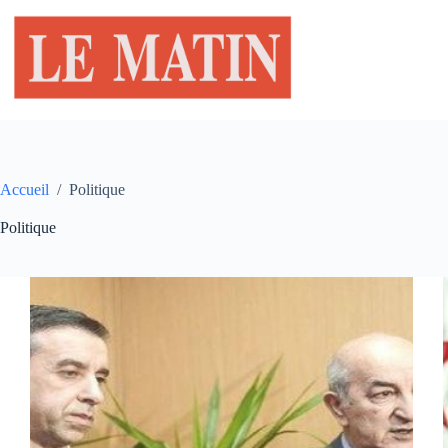
Passer
au
contenu
Accueil
/
Politique
Politique