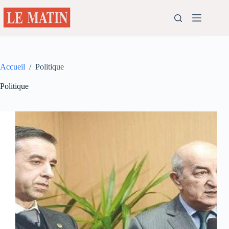
Passer
au
contenu
Accueil
/
Politique
Politique