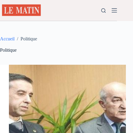
Passer
au
contenu
Accueil
/
Politique
Politique