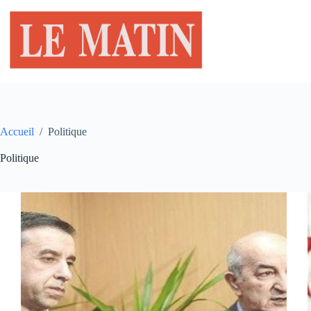
Passer
au
contenu
Accueil
/
Politique
Politique