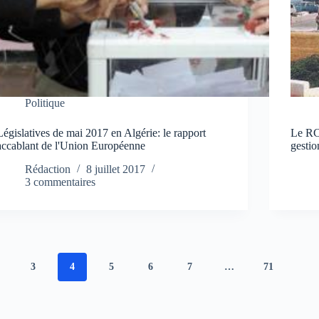
Politique
Législatives de mai 2017 en Algérie: le rapport
Le RC
accablant de l'Union Européenne
gestio
Rédaction
8 juillet 2017
3 commentaires
3
4
5
6
7
…
71