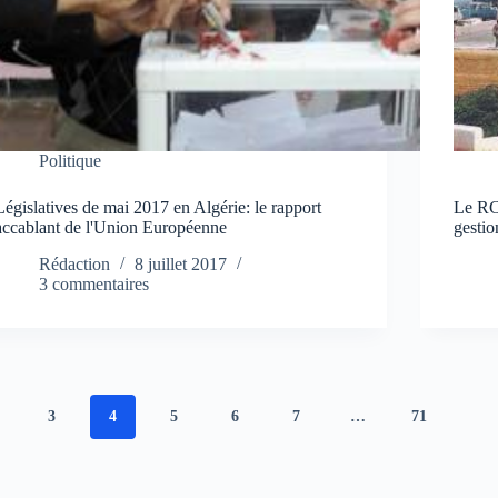
Politique
Législatives de mai 2017 en Algérie: le rapport
Le RC
accablant de l'Union Européenne
gestio
Rédaction
8 juillet 2017
3 commentaires
3
4
5
6
7
…
71