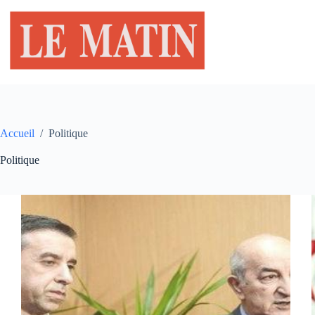
Passer
au
contenu
Accueil
/
Politique
Politique