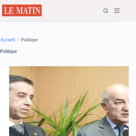
Passer
au
contenu
Accueil
/
Politique
Politique