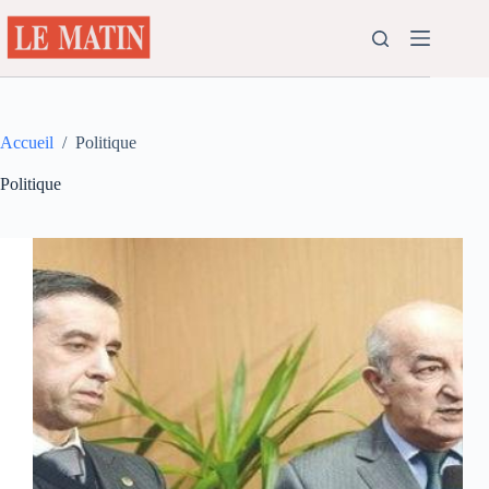
Passer
au
contenu
Accueil
/
Politique
Politique