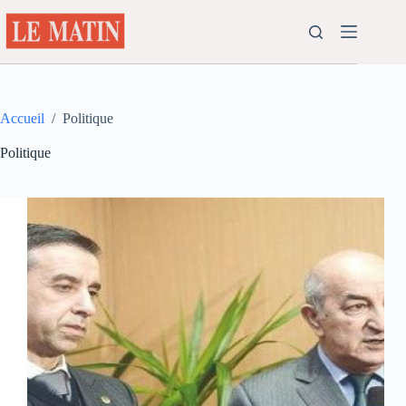
Passer
au
contenu
Accueil
/
Politique
Politique