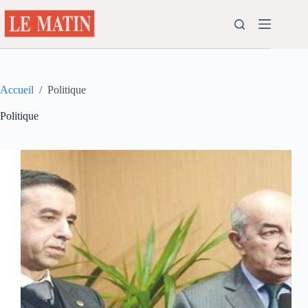
Passer
au
contenu
Accueil
/
Politique
Politique