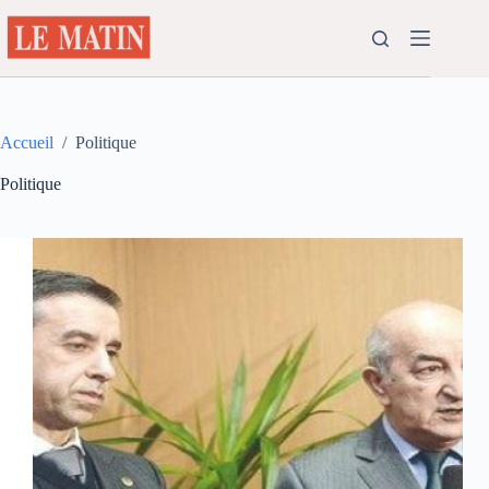
Passer
au
contenu
Accueil
/
Politique
Politique