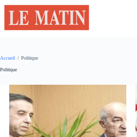
Passer
au
contenu
Accueil
/
Politique
Politique