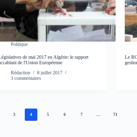
Politique
Législatives de mai 2017 en Algérie: le rapport
Le RC
accablant de l'Union Européenne
gestio
Rédaction
8 juillet 2017
3 commentaires
3
4
5
6
7
…
71