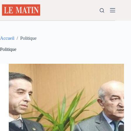
Passer
au
contenu
Accueil
/
Politique
Politique