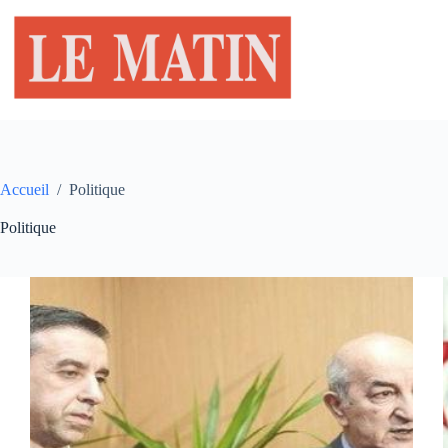
Passer
au
contenu
Accueil
/
Politique
Politique