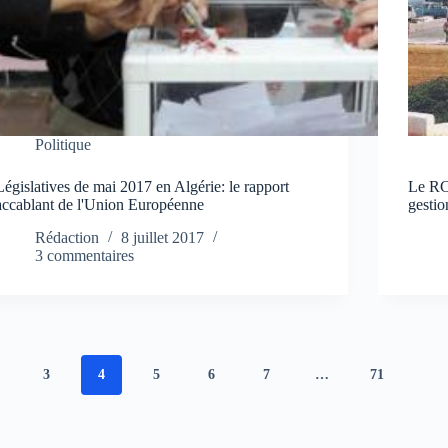
Politique
Législatives de mai 2017 en Algérie: le rapport
Le RC
accablant de l'Union Européenne
gestio
Rédaction
8 juillet 2017
3 commentaires
3
4
5
6
7
…
71