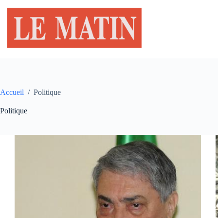
Passer
au
contenu
Accueil
/
Politique
Politique