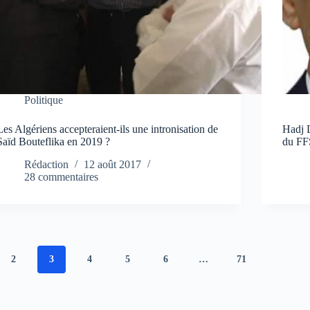
Politique
Les Algériens accepteraient-ils une intronisation de
Hadj 
Saïd Bouteflika en 2019 ?
du FF
Rédaction
12 août 2017
28 commentaires
2
3
4
5
6
…
71