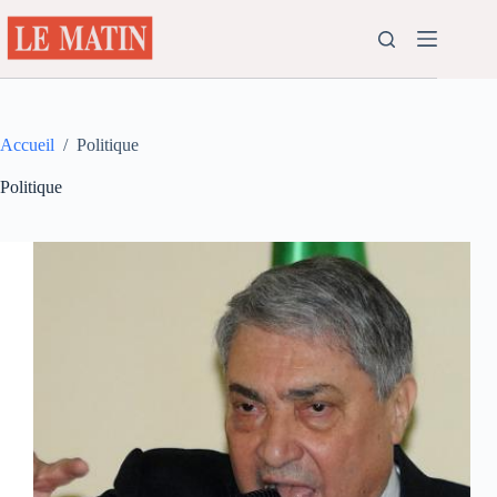
Passer
au
contenu
Accueil
/
Politique
Politique