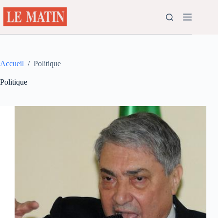
Passer
au
contenu
Accueil
/
Politique
Politique