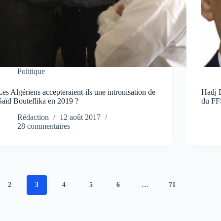
Politique
Les Algériens accepteraient-ils une intronisation de
Hadj 
Saïd Bouteflika en 2019 ?
du FF
Rédaction
12 août 2017
28 commentaires
2
3
4
5
6
…
71