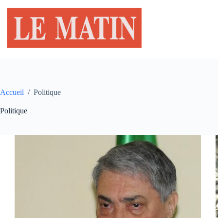
Passer
au
contenu
Accueil
/
Politique
Politique