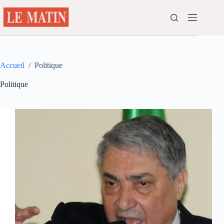
Passer
au
contenu
Accueil
/
Politique
Politique