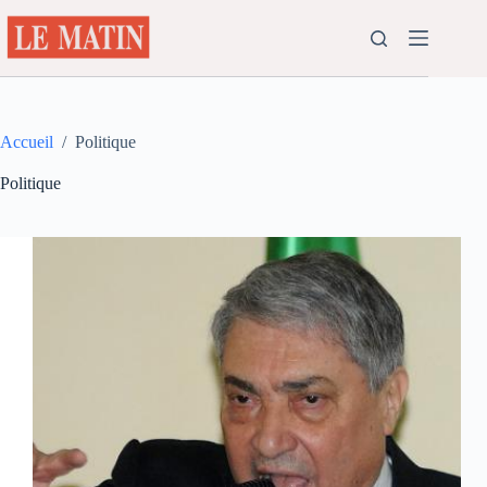
Passer
au
contenu
Accueil
/
Politique
Politique