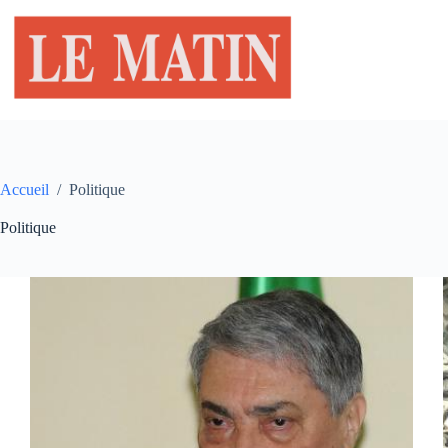
Passer
au
contenu
Accueil
/
Politique
Politique