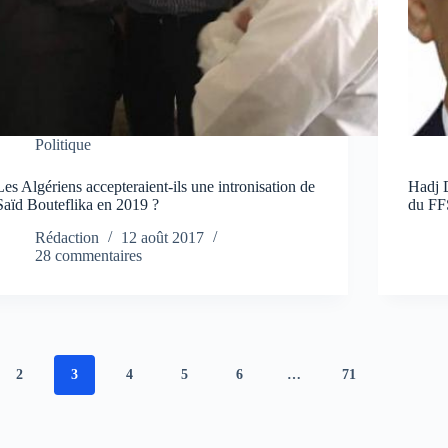
Politique
Les Algériens accepteraient-ils une intronisation de
Hadj 
Saïd Bouteflika en 2019 ?
du FF
Rédaction
12 août 2017
28 commentaires
2
3
4
5
6
…
71