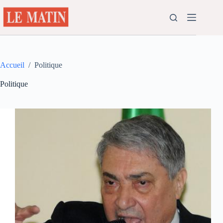
Passer
au
contenu
Accueil
/
Politique
Politique