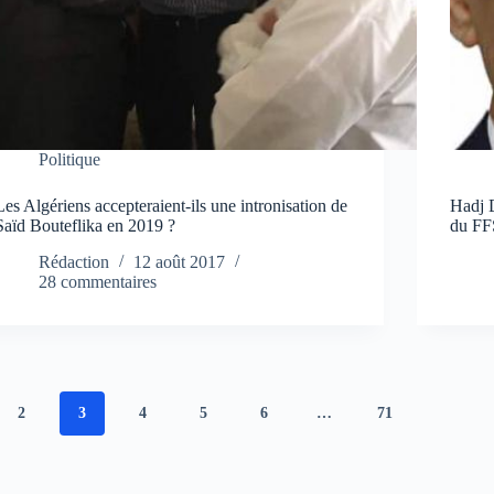
Politique
Les Algériens accepteraient-ils une intronisation de
Hadj 
Saïd Bouteflika en 2019 ?
du FF
Rédaction
12 août 2017
28 commentaires
2
3
4
5
6
…
71