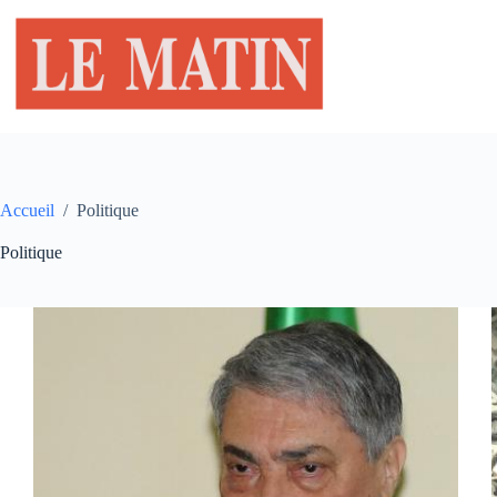
Passer
au
contenu
Accueil
/
Politique
Politique