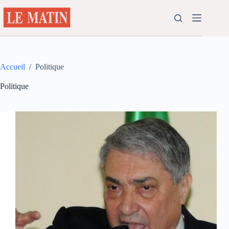
Passer
au
contenu
Accueil
/
Politique
Politique