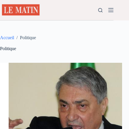
Passer
au
contenu
Accueil
/
Politique
Politique