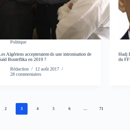
Politique
Les Algériens accepteraient-ils une intronisation de
Hadj 
Saïd Bouteflika en 2019 ?
du FF
Rédaction
12 août 2017
28 commentaires
2
3
4
5
6
…
71