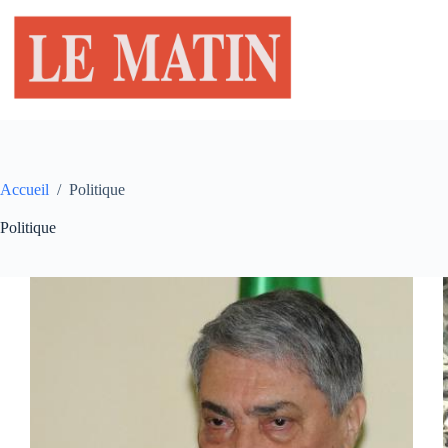
Passer
au
contenu
Accueil
/
Politique
Politique