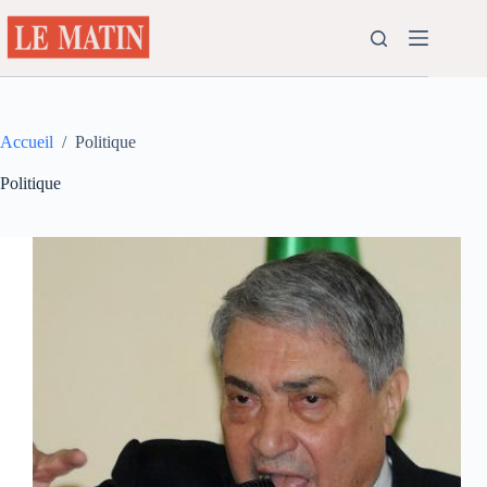
Passer
au
contenu
Accueil
/
Politique
Politique