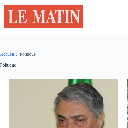
Passer
au
contenu
Accueil
/
Politique
Politique