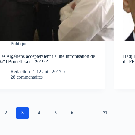
Politique
Les Algériens accepteraient-ils une intronisation de
Hadj 
Saïd Bouteflika en 2019 ?
du FF
Rédaction
12 août 2017
28 commentaires
2
3
4
5
6
…
71