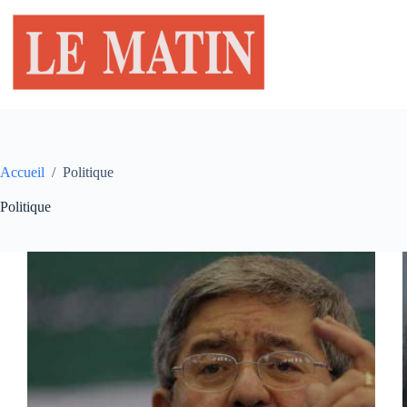
Passer
au
contenu
Accueil
/
Politique
Politique