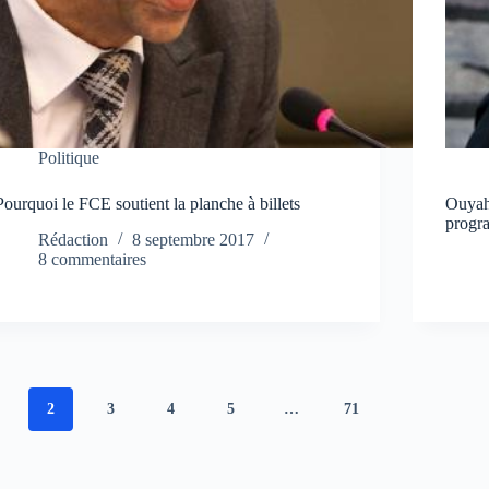
Politique
Pourquoi le FCE soutient la planche à billets
Ouyahi
progr
Rédaction
8 septembre 2017
8 commentaires
2
3
4
5
…
71