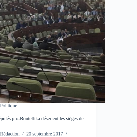
Politique
putés pro-Bouteflika désertent les sièges de
N
Rédaction
20 septembre 2017