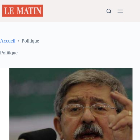
Passer
au
contenu
Accueil
/
Politique
Politique