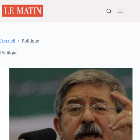
Passer
au
contenu
Accueil
/
Politique
Politique