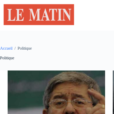
Passer
au
contenu
Accueil
/
Politique
Politique