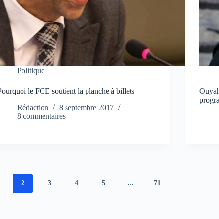
Politique
Pourquoi le FCE soutient la planche à billets
Ouyahi
progr
Rédaction
8 septembre 2017
8 commentaires
2
3
4
5
…
71