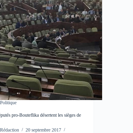
Politique
putés pro-Bouteflika désertent les sièges de
N
Rédaction
20 septembre 2017